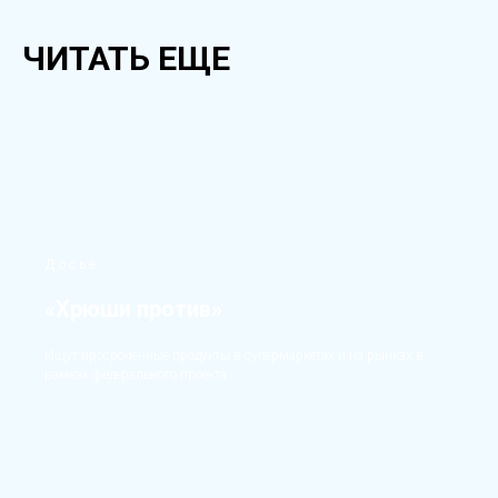
ЧИТАТЬ ЕЩЕ
Досье
«Хрюши против»
Ищут просроченные продукты в супермаркетах и на рынках в
рамках федерального проекта.