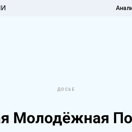
ИИ
Анал
ДОСЬЕ
ая Молодёжная П