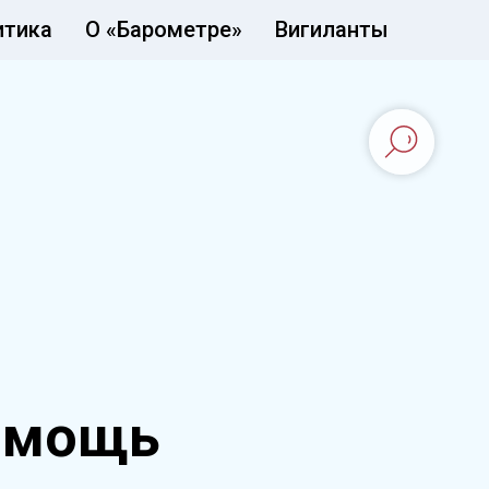
итика
О «Барометре»
Вигиланты
омощь