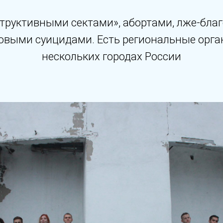
структивными сектами», абортами, лже-бла
овыми суицидами. Есть региональные орга
нескольких городах России