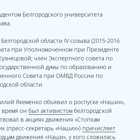
тудентом Белгородского университета
ава.
елгородской области IV созыва (2015-2016
овета при Уполномоченном при Президенте
Кузнецовой; член Экспертного совета по
осударственной думы по образованию и
твенного Совета при ОМВД России по
одской области.
асилий Якеменко объявил о роспуске «Наших»,
о время он
был активистом
белгородской
ствовал в акциях движения «Стопхам
ик (пресс-секретарь «Наших»)
причисляет
одцам движения «Наши», у кого сложилась