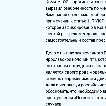
Комитет ООН против пыток в 
выразил озабоченность по мно
Замечаний он выражает обесп
примечании к статье 117 УК Р
которое зафиксировано в Конве
шестой раз,
рекомендовал
пре
самостоятельный состав прес
Дело о пытках заключенного 
Ярославской колонии №1, кот
со стороны сотрудников колон
является своего рода модельн
степень неприменимости дейс
дела и используя российские
обосновать, что необходимо 
преступления «Пытки», а стат
случаев.