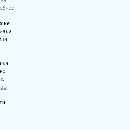
робнее
х не
а), а
или
ика.
вно
по
авы
ти.