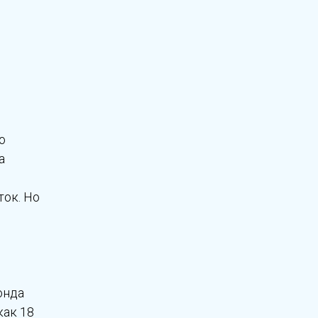
о
а
ток. Но
онда
как 18