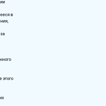
сии
ееся в
ния,
 за
енного
е этого
их