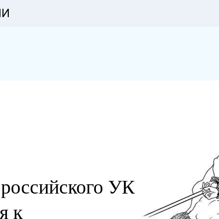
ИИ
 российского УК
я к