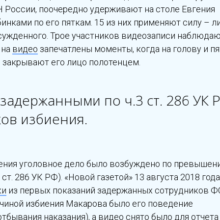
 России, поочередно удерживают на столе Евгения
инками по его пяткам. 15 из них применяют силу – л
осужденного. Трое участников видеозаписи наблюдаю
 на
видео
запечатлены моменты, когда на голову и п
, закрывают его лицо полотенцем.
 задержанными по ч.3 ст. 286 УК 
ков избиения.
иения уголовное дело было возбуждено по превышен
ст. 286 УК РФ). «Новой газетой» 13 августа 2018 год
ки
из первых показаний задержанных сотрудников Ф
ичиной избиения Макарова было его поведение
бывания наказания), а видео снято было для отчета