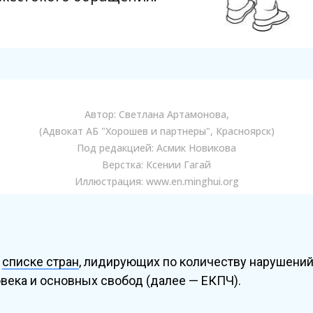
Автор: Светлана Артамонова,
(Адвокат АБ "Хорошев и партнеры", Красноярск)
Под редакцией: Асмик Новикова
Верстка: Ксении Гагай
Иллюстрация: www.en.minghui.org
в
списке стран
, лидирующих по количеству нарушений 
века и основных свобод (далее — ЕКПЧ).