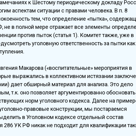
замечаниях к Шестому периодическому докладу Рос
гим аспектам ситуации с правами человека. В п. 8
окоенность тем, что определение «пытка», содержащ
Ф, не в полной мере отражает все элементы определе
нции против пыток (статья 1). Комитет также, уже в
дусмотреть уголовную ответственность за пытки как
тупления.
Евгения Макарова («воспитательные» мероприятия в
орые выражались в коллективном истязании заключ
ии) дает обширный материал для анализа. Это дело
ым, т.к. оно позволяет аргументированно обосновать
твующих норм уголовного кодекса. Далее на пример
 уголовно-правовые конструкции, мы постараемся
выделить в Уголовном кодексе отдельный состав
ья 286 УК РФ никак не подходит для квалификации так