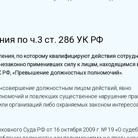
ия по ч.3 ст. 286 УК РФ
ления, по которому квалифицируют действия сотруд
 незаконно применивших силу к лицам, находящимся 
6 УК РФ, «Превышение должностных полномочий».
 «совершение должностным лицом действий, явно
олномочий и повлекших существенное нарушение пра
или организаций либо охраняемых законом интересо
овного Суда РФ от 16 октября 2009 г. № 19 «О суде
треблении должностными полномочиями и о превыше