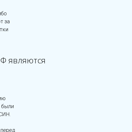
ибо
т за
ятки
РФ являются
ию
а были
СИН.
 перед