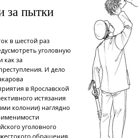
и за пытки
ок в шестой раз
едусмотреть уголовную
 как за
преступления. И дело
акарова
приятия в Ярославской
лективного истязания
ами колонии) наглядно
рименимости
йского уголовного
и жестокого обращения.