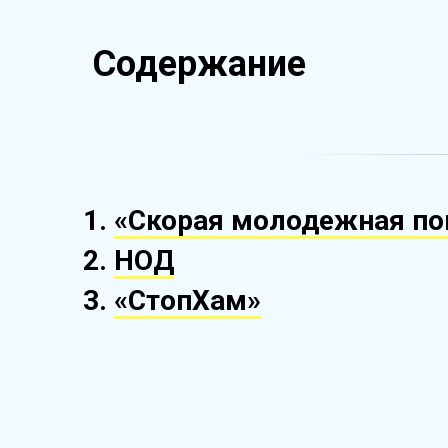
Содержание
«Скорая молодежная п
НОД
«СтопХам»