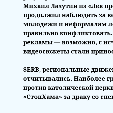
Михаил Лазутин из «Лев п
продолжил наблюдать за в
молодежи и неформалам лек
правильно конфликтовать. 
рекламы — возможно, с ис
видеосюжеты стали прино
SERB, региональные движе
отчитывались. Наиболее г
против католической церк
«СтопХама» за драку со сп