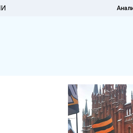
ИИ
Анал