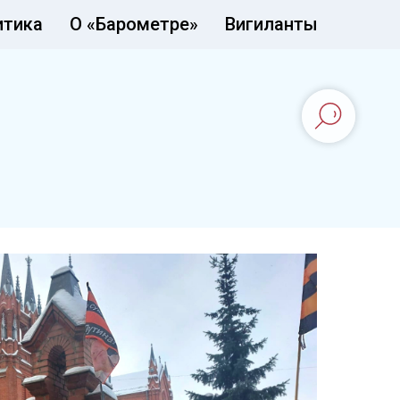
итика
О «Барометре»
Вигиланты