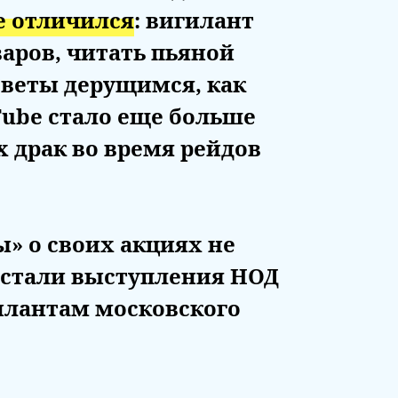
е отличился
: вигилант
аров, читать пьяной
оветы дерущимся, как
Tube стало еще больше
 драк во время рейдов
» о своих акциях не
 стали выступления НОД
илантам московского