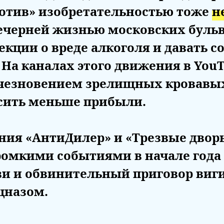
ротив» изобретательностью тоже
н
ечерней жизнью московских бульв
ции о вреде алкоголя и давать с
На каналах этого движения в You
чезновением зрелищных кровавых
сить меньше прибыли.
ния «АнтиДилер» и «Трезвые дворы
ромкими событиями в начале года
ви и обвинительный приговор виг
ецназом.