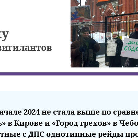
му
вигилантов
ачале 2024 не стала выше по сравн
в Кирове и «Город грехов» в Чебок
стные с ДПС однотипные рейды пр