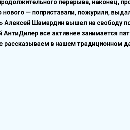
продолжительного перерыва, наконец, пр
о нового — поприставали, пожурили, выда
» Алексей Шамардин вышел на свободу по
й АнтиДилер все активнее занимается па
е рассказываем в нашем традиционном д