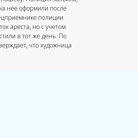
на нее оформили после
спецприемнике полиции
ок ареста, но с учетом
или в тот же день. По
тверждает, что художница