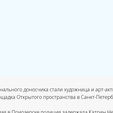
нального доносчика стали художница и арт-ак
ощадка Открытого пространства в Санкт-Петерб
мая в Приозерске полиция
задержала
Катрин Не