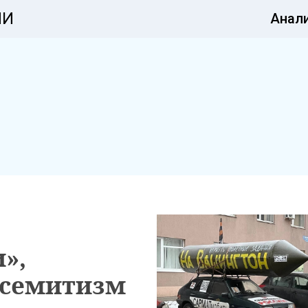
ИИ
Анал
»,
исемитизм