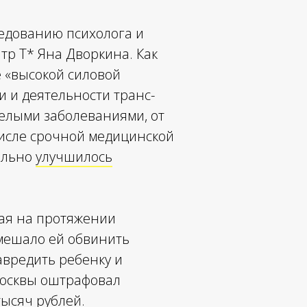
едованию психолога и
р Т* Яна Дворкина. Как
 «высокой силовой
и и деятельности транс-
желыми заболеваниями, от
 числе срочной медицинской
тельно
улучшилось
рая на протяжении
омешало ей обвинить
навредить ребенку и
Москвы оштрафовал
тысяч рублей.