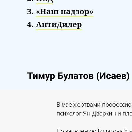
3.
«Наш надзор»
4.
АнтиДилер
Тимур Булатов (Исаев)
В мае жертвами профессио
психолог Ян Дворкин и пл
По заявлению Булатова 8 