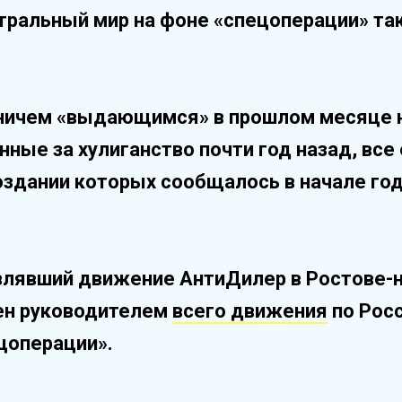
тральный мир на фоне «спецоперации» та
ничем «выдающимся» в прошлом месяце н
ные за хулиганство почти год назад, все
оздании которых сообщалось в начале го
авлявший движение АнтиДилер в Ростове-н
чен руководителем
всего движения
по Росс
ецоперации».