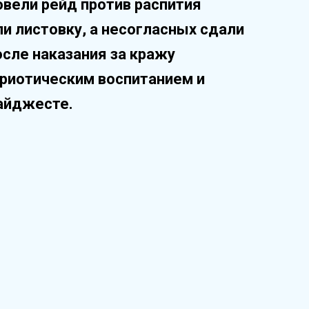
овели рейд против распития
ли листовку, а несогласных сдали
сле наказания за кражу
триотическим воспитанием и
айджесте.