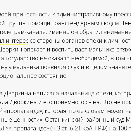
воей причастности к административному пресл
ой группы помощи трансгендерным людям Цент
 телеграм-канале, именно он обратил внимание
ил интерес
со стороны органов опеки к личност
о Дворкин опекает и воспитывает мальчика с тя
, а государство не оказало необходимой, в том
ну у мальчика появился слух и в целом значи
моциональное состояние.
на Дворкина написала начальница опеки, кото
ала Дворкина и его приемного сына. Это не п
й «пропаганде», которая, по ее словам, может 
нные ценности». Останкинский районный суд 
Т**-пропаганде» (ч.3 ст. 6.21 КоАП РФ) на 100 