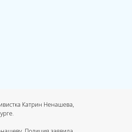
тивистка Катрин Ненашева,
урге.
нашеву. Полиция заявила,