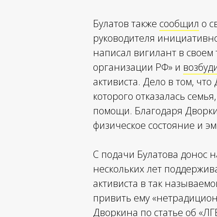
Булатов также
сообщил
о с
руководителя инициативн
написал вигилант в своем
организации РФ» и
возбуд
активиста. Дело в том, чт
которого отказалась семья
помощи. Благодаря Дворки
физическое состояние и э
С подачи Булатова донос 
нескольких лет поддержив
активиста в так называемо
привить ему «нетрадицио
Дворкина по статье об «ЛГБ