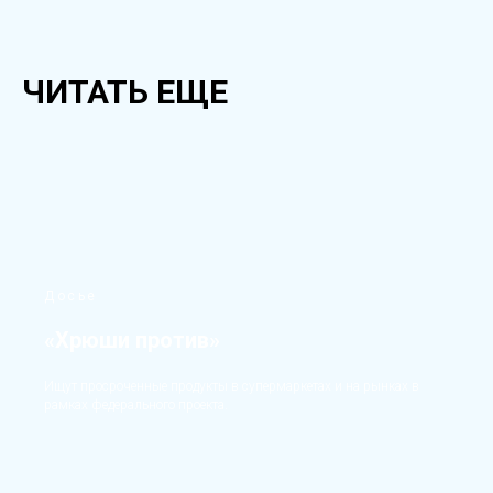
ЧИТАТЬ ЕЩЕ
Досье
«Хрюши против»
Ищут просроченные продукты в супермаркетах и на рынках в
рамках федерального проекта.