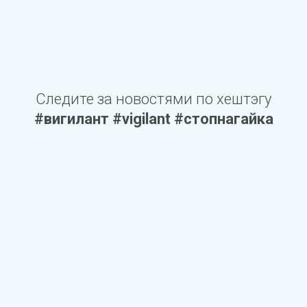
Следите за новостями по хештэгу
#вигилант #vigilant #стопнагайка