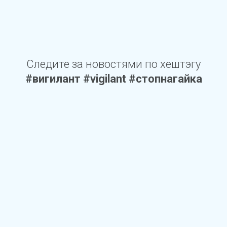
Следите за новостями по хештэгу
#вигилант #vigilant #стопнагайка