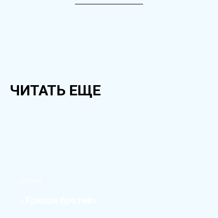
ЧИТАТЬ ЕЩЕ
Досье
«Хрюши против»