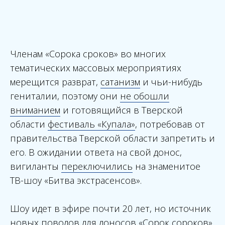
Членам «Сорока сроков» во многих
тематических массовых мероприятиях
мерещится разврат,
сатанизм
и чьи-нибудь
гениталии, поэтому они
не обошли
вниманием
и готовящийся в Тверской
области
фестиваль «Купала»
, потребовав от
правительства Тверской области запретить и
его. В ожидании ответа на свой донос,
вигиланты
переключились
на знаменитое
ТВ-шоу «Битва экстрасенсов».
Шоу идет в эфире почти 20 лет, но источник
новых поводов для доносов «Сорок сороков»